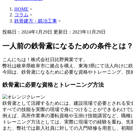
HOME
>
コラム
>
鉄骨建方・鍛冶工事
>
投稿日：2024年1月29日 更新日：
2023年11月29日
一人前の鉄骨鳶になるための条件とは
こんにちは！株式会社日比野興業です。
弊社は岐阜県岐阜市に拠点を構え、東海3県にて法人向けに
今回は、鉄骨鳶になるために必要な資格やトレーニング、技
鉄骨鳶に必要な資格とトレーニング方法
鉄骨鳶として活躍するためには、建設現場で必要とされる安
すべての技能を実際の現場で身につけることができるわけで
例えば、高所作業車の運転資格や玉掛け技能講習など、職種
トレーニング方法としては、実際に現場での経験を重ね、先
また、弊社では新入社員に対しての入門研修を用意し、初期