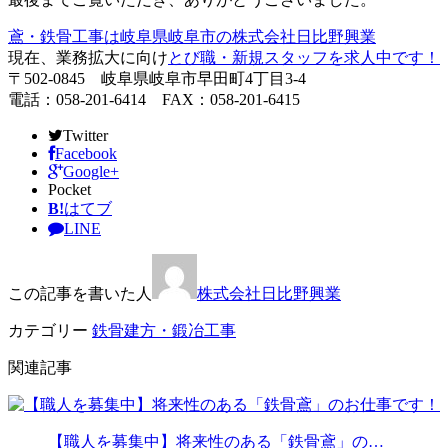
鳶・鉄骨工事は岐阜県岐阜市の株式会社日比野興業
現在、業務拡大に向け
とび職・新規スタッフを求人中です！
〒502-0845 岐阜県岐阜市早田町4丁目3-4
電話：058-201-6414 FAX：058-201-6415
Twitter
Facebook
Google+
Pocket
B!
はてブ
LINE
この記事を書いた人
株式会社日比野興業
カテゴリー
鉄骨建方・鍛冶工事
関連記事
【職人を募集中】将来性のある「鉄骨鳶」の…