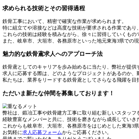
求められる技術とその習得過程
鉄骨工事において、精密で確実な作業が求められます。
特に組立てや溶接などは高度な技術が要求される作業であり
これらの技術は経験を積みながら、徐々に習得していくもの
また、岐阜市、大垣市、各務原市といった地元東海3県での
魅力的な鉄骨鳶求人へのアプローチ法
鉄骨鳶としてのキャリアを歩み始めるに当たり、弊社が提供
求人に応募する際は、どのようなプロジェクトがあるのか、
私たちは、業界をリードする鉄骨鳶としてさらなる飛躍を目
ただいま新たな仲間を募集しております！
弊社は、鍛冶工事や鉄骨建方工事に取り組む新しいスタッフ
経験豊富なメンバーと共に、技術を磨きながら成長していき
これからも岐阜市、大垣市、各務原市をはじめとした東海3
お気軽に
求人応募フォーム
からご応募ください。
最後までご覧いただき、ありがとうございました。