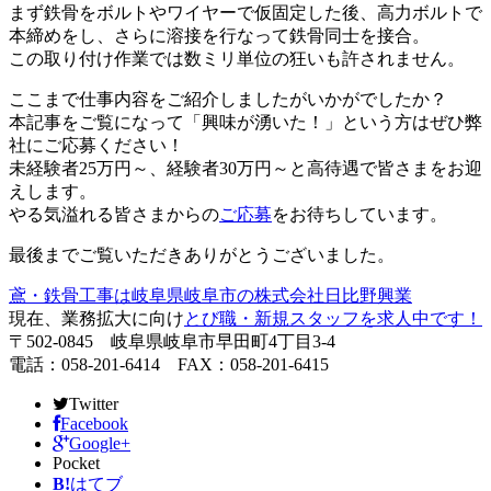
まず鉄骨をボルトやワイヤーで仮固定した後、高力ボルトで
本締めをし、さらに溶接を行なって鉄骨同士を接合。
この取り付け作業では数ミリ単位の狂いも許されません。
ここまで仕事内容をご紹介しましたがいかがでしたか？
本記事をご覧になって「興味が湧いた！」という方はぜひ弊
社にご応募ください！
未経験者25万円～、経験者30万円～と高待遇で皆さまをお迎
えします。
やる気溢れる皆さまからの
ご応募
をお待ちしています。
最後までご覧いただきありがとうございました。
鳶・鉄骨工事は岐阜県岐阜市の株式会社日比野興業
現在、業務拡大に向け
とび職・新規スタッフを求人中です！
〒502-0845 岐阜県岐阜市早田町4丁目3-4
電話：058-201-6414 FAX：058-201-6415
Twitter
Facebook
Google+
Pocket
B!
はてブ