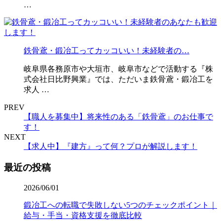
…
鉄骨鳶・鍛冶工ってカッコいい！未経験者の…
岐阜県各務原市や大垣市、岐阜市などで活動する『株
式会社日比野興業』では、ただいま鉄骨鳶・鍛冶工を
求人 …
PREV
【職人を募集中】将来性のある「鉄骨鳶」のお仕事で
す！
NEXT
【求人中】『建方』って何？プロが解説します！
最近の投稿
2026/06/01
鍛冶工への転職で失敗しない5つのチェックポイント｜
給与・手当・資格支援を徹底比較