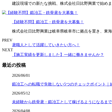
建設現場での新たな挑戦、株式会社日比野興業で始めま
【経験不問】鍛冶工・鉄骨鳶を大募集！
株式会社日比野興業は岐阜県岐阜市に拠点を置き、東海3
PREV
鳶職人として活躍していきたい方へ！
NEXT
【施工実績を更新しました】一緒に働きませんか？
最近の投稿
2026/06/01
鍛冶工への転職で失敗しない5つのチェックポイント｜
2026/05/12
未経験から鉄骨鳶・鍛冶工として稼げるようになるまで
2026/04/08