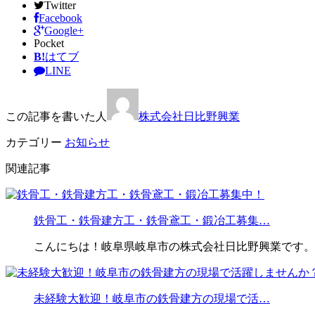
Twitter
Facebook
Google+
Pocket
B!
はてブ
LINE
この記事を書いた人
株式会社日比野興業
カテゴリー
お知らせ
関連記事
鉄骨工・鉄骨建方工・鉄骨鳶工・鍛冶工募集…
こんにちは！岐阜県岐阜市の株式会社日比野興業です。 
未経験大歓迎！岐阜市の鉄骨建方の現場で活…