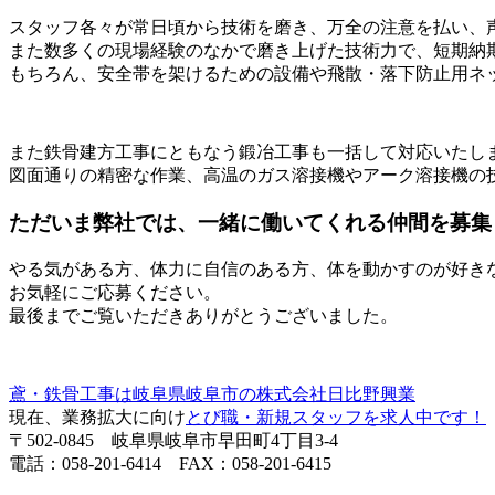
スタッフ各々が常日頃から技術を磨き、万全の注意を払い、
また数多くの現場経験のなかで磨き上げた技術力で、短期納
もちろん、安全帯を架けるための設備や飛散・落下防止用ネ
また鉄骨建方工事にともなう鍛冶工事も一括して対応いたし
図面通りの精密な作業、高温のガス溶接機やアーク溶接機の
ただいま弊社では、一緒に働いてくれる仲間を募集
やる気がある方、体力に自信のある方、体を動かすのが好き
お気軽にご応募ください。
最後までご覧いただきありがとうございました。
鳶・鉄骨工事は岐阜県岐阜市の株式会社日比野興業
現在、業務拡大に向け
とび職・新規スタッフを求人中です！
〒502-0845 岐阜県岐阜市早田町4丁目3-4
電話：058-201-6414 FAX：058-201-6415