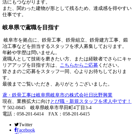
活にもつながります。
また、関わった建物が形として残るため、達成感を得やすい
仕事です。
岐阜県で鳶職を目指す
岐阜市を拠点に、鉄骨工事、鉄骨組立、鉄骨建方工事、鍛
冶工事などを担当するスタッフを求人募集しております。
年齢や学歴は問いません。
鳶職人として技術を磨きたい方、または経験者でさらにキャ
リアアップを目指す方は、
こちらからご応募
ください。
皆さまのご応募をスタッフ一同、心よりお待ちしておりま
す。
最後までご覧いただき、ありがとうございました。
鳶・鉄骨工事は岐阜県岐阜市の株式会社日比野興業
現在、業務拡大に向け
とび職・新規スタッフを求人中です！
〒502-0845 岐阜県岐阜市早田町4丁目3-4
電話：058-201-6414 FAX：058-201-6415
Twitter
Facebook