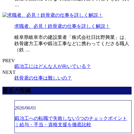
…
求職者、必見！鉄骨鳶の仕事を詳しく解説！
岐阜県岐阜市の建設業者「株式会社日比野興業」は、
鉄骨建方工事や鍛冶工事などに携わってくださる職人
（鉄 …
PREV
鍛冶工にはどんな人が向いている？
NEXT
鉄骨鳶の仕事は難しいの？
最近の投稿
2026/06/01
鍛冶工への転職で失敗しない5つのチェックポイント
｜給与・手当・資格支援を徹底比較