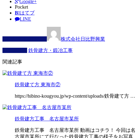
Google+
Pocket
B!
はてブ
LINE
この記事を書いた人
株式会社日比野興業
カテゴリー
鉄骨建方・鍛冶工事
関連記事
鉄骨建て方 東海市②
https://hibino-kougyou.jp/wp-content/uploads/鉄骨建て方 …
鉄骨建方工事 名古屋市某所
鉄骨建方工事 名古屋市某所 動画はコチラ！ 今回は名
古屋市某所にて行なった鉄骨建方工事の様子をお写真