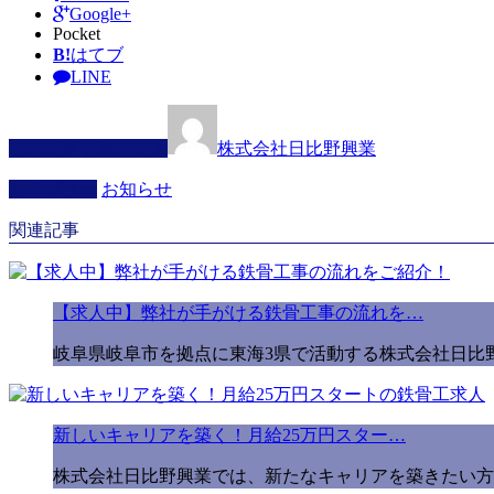
Google+
Pocket
B!
はてブ
LINE
この記事を書いた人
株式会社日比野興業
カテゴリー
お知らせ
関連記事
【求人中】弊社が手がける鉄骨工事の流れを…
岐阜県岐阜市を拠点に東海3県で活動する株式会社日比野
新しいキャリアを築く！月給25万円スター…
株式会社日比野興業では、新たなキャリアを築きたい方