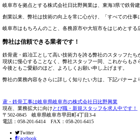
岐阜市を拠点とする株式会社日比野興業は、東海3県で鉄骨
創業以来、弊社は技術の向上を常に心がけ、「すべての仕事
岐阜市はもちろんのこと、各務原市や大垣市をはじめとする
弊社は信頼できる業者です！
鉄骨鳶・鍛冶工として高い技術力を誇る弊社のスタッフたち
現状に慢心することなく、弊社スタッフ一同、これからもさ
今後ともご愛顧のほど、よろしくお願い申し上げます。
弊社の業務内容をさらに詳しく知りたい方は、下記バナーよ
鳶・鉄骨工事は岐阜県岐阜市の株式会社日比野興業
現在、業務拡大に向け
とび職・新規スタッフを求人中です！
〒502-0845 岐阜県岐阜市早田町4丁目3-4
電話：058-201-6414 FAX：058-201-6415
Twitter
Facebook