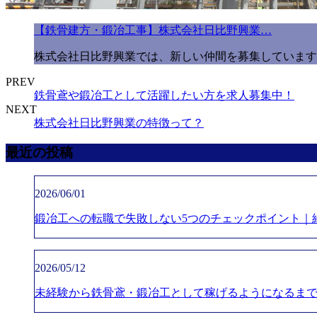
【鉄骨建方・鍛冶工事】株式会社日比野興業…
株式会社日比野興業では、新しい仲間を募集しています。
PREV
鉄骨鳶や鍛冶工として活躍したい方を求人募集中！
NEXT
株式会社日比野興業の特徴って？
最近の投稿
2026/06/01
鍛冶工への転職で失敗しない5つのチェックポイント｜
2026/05/12
未経験から鉄骨鳶・鍛冶工として稼げるようになるま