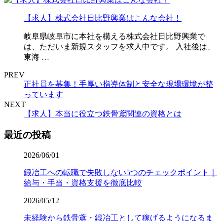
【求人】株式会社日比野興業はこんな会社！
岐阜県岐阜市に本社を構える株式会社日比野興業で
は、ただいま新規スタッフを求人中です。 入社後は、
東海 …
PREV
正社員を募集！手厚い指導体制と安全な現場環境が整
っています
NEXT
【求人】本当に役立つ鉄骨鳶関連の資格とは
最近の投稿
2026/06/01
鍛冶工への転職で失敗しない5つのチェックポイント｜
給与・手当・資格支援を徹底比較
2026/05/12
未経験から鉄骨鳶・鍛冶工として稼げるようになるま