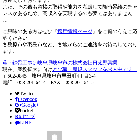
お迎えしております。
また、その後も資格の取得や能力を考慮して随時昇給のチャ
ンスがあるため、高収入を実現するのも夢ではありません
よ。
ご興味のある方はぜひ『
採用情報ページ
』をご覧のうえご応
募ください。
各務原市や羽島市など、各地からのご連絡をお待ちしており
ます。
鳶・鉄骨工事は岐阜県岐阜市の株式会社日比野興業
現在、業務拡大に向け
とび職・新規スタッフを求人中です！
〒502-0845 岐阜県岐阜市早田町4丁目3-4
電話：058-201-6414 FAX：058-201-6415
Twitter
Facebook
Google+
Pocket
B!
はてブ
LINE