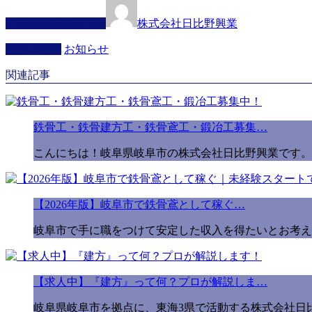
この記事を書いた人
株式会社日比野興業
カテゴリー
お知らせ
関連記事
鉄骨工・鉄骨建方工・鉄骨鳶工・鍛冶工募集…
こんにちは！岐阜県岐阜市の株式会社日比野興業です。 
【2026年版】岐阜市で鉄骨鳶として稼ぐ…
岐阜市で手に職をつけて安定した収入を得たいとお考え
【求人中】『建方』って何？プロが解説しま…
岐阜県岐阜市を拠点に、東海3県で活動する株式会社日