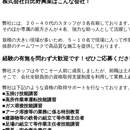
株式会社日比野興業はこんな会社！
弊社には、２０～４０代のスタッフが３名在籍しております
そのほか専属の親方さんが４名、強力な助っ人として活躍し
規模の大きい現場が多いため、５～１０名で現場に入って作
抜群のチームワークで高品質な施工を提供しております。
経験の有無を問わず大歓迎です！ぜひご応募くださ
弊社スタッフは今でこそ一人前に成長しましたが、前職は土
そこで、会社全額負担の資格取得支援制度を利用して業務上
弊社は下記のような資格の取得サポートを行なっております
■玉掛け技能講習
■高所作業車運転技能講習
■ガス溶接技能講習
■アーク溶接等の業務に係る特別教育
■建築物等の鉄骨の組立て等作業主任者
■足場の組立て等作業主任者技能講習