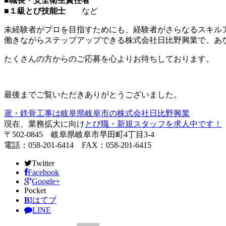
■職長・安全衛生責任者
■１級とび技能士
など
未経験者がプロを目指すためにも、経験者がさらなるスキル
働きながらステップアップできる株式会社日比野興業で、あ
たくさんの方からのご応募を心よりお待ちしております。
最後までご覧いただきありがとうございました。
鳶・鉄骨工事は岐阜県岐阜市の株式会社日比野興業
現在、業務拡大に向け
とび職・新規スタッフを求人中です！
〒502-0845 岐阜県岐阜市早田町4丁目3-4
電話：058-201-6414 FAX：058-201-6415
Twitter
Facebook
Google+
Pocket
B!
はてブ
LINE