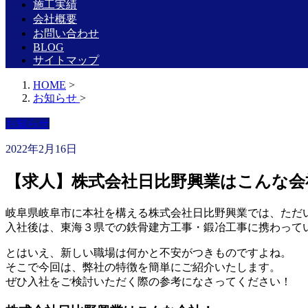
施工実績
会社概要
お問い合わせ
BLOG
サイトマップ
HOME
>
お知らせ
>
お知らせ
2022年2月16日
【求人】株式会社日比野興業はこんな会
岐阜県岐阜市に本社を構える株式会社日比野興業では、ただ
入社後は、東海３県での鉄骨建方工事・鍛冶工事に携わって
とはいえ、新しい職場は何かと不安がつきものですよね。
そこで今回は、弊社の特徴を簡単にご紹介いたします。
ぜひ入社をご検討いただく際の参考になさってください！