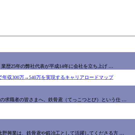
業歴25年の弊社代表が平成14年に会社を立ち上げ …
の求職者の皆さまへ。鉄骨鳶（てっこつとび）という仕 …
比野興業は、鉄骨鳶や鍛冶工として活躍してくださる方 …