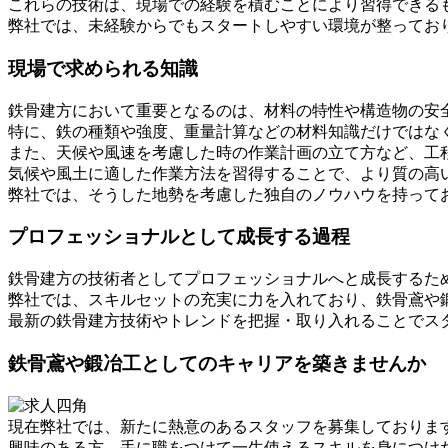
これらの技術は、現場での経験を積むことにより習得できる
弊社では、未経験からでもスタートしやすい環境が整ってお
現場で求められる知識
鉄骨建方において重要となるのは、材料の特性や構造物の安
特に、鉄の種類や強度、重量計算などの材料知識だけではな
また、天候や風速を考慮した時の作業計画の立て方など、工
気候や風土に適した作業方法を習得することで、より質の高
弊社では、そうした地勢を考慮した独自のノウハウを持って
プロフェッショナルとして成長する過程
鉄骨建方の技術者としてプロフェッショナルへと成長するた
弊社では、スキルセットの充実に力を入れており、鉄骨鳶や
最新の鉄骨建方技術やトレンドを把握・取り入れることでス
鉄骨鳶や鍛冶工としてのキャリアを築きませんか
現在弊社では、新たに熱意のあるスタッフを募集しておりま
興味のある方、手に職をつけて一生使えるスキルを身につけ