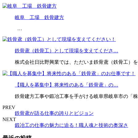
岐阜 工場 鉄骨建方
…
鉄骨鳶（鉄骨工）として現場を支えてくださ…
株式会社日比野興業では、ただいま鉄骨鳶（鉄骨工）を
【職人を募集中】将来性のある「鉄骨鳶」の…
鉄骨建方工事や鍛冶工事を手がける岐阜県岐阜市の「株
PREV
鉄骨鳶が語る仕事の誇りとビジョン
NEXT
鍛冶工の仕事の魅力に迫る！職人魂と技術の奥深さ