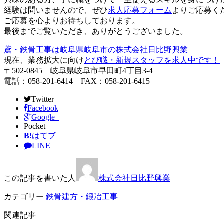
経験は問いませんので、ぜひ
求人応募フォーム
よりご応募く
ご応募を心よりお待ちしております。
最後までご覧いただき、ありがとうございました。
鳶・鉄骨工事は岐阜県岐阜市の株式会社日比野興業
現在、業務拡大に向け
とび職・新規スタッフを求人中です！
〒502-0845 岐阜県岐阜市早田町4丁目3-4
電話：058-201-6414 FAX：058-201-6415
Twitter
Facebook
Google+
Pocket
B!
はてブ
LINE
この記事を書いた人
株式会社日比野興業
カテゴリー
鉄骨建方・鍛冶工事
関連記事