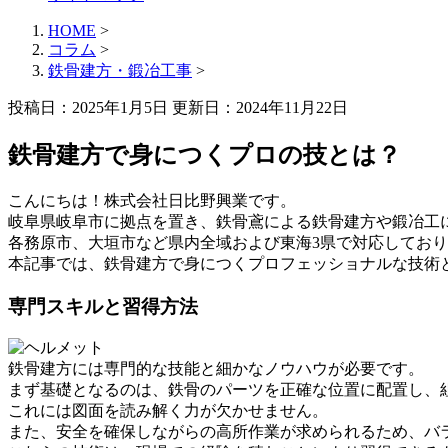
HOME
>
コラム
>
鉄骨建方・鍛冶工事
>
投稿日：2025年1月5日 更新日：
2024年11月22日
鉄骨建方で身につくプロの技とは？
こんにちは！株式会社日比野興業です。
岐阜県岐阜市に拠点を置き、鉄骨鳶による鉄骨建方や鍛冶工
各務原市、大垣市など県内全域および東海3県で対応してお
本記事では、鉄骨建方で身につくプロフェッショナルな技術
専門スキルと習得方法
鉄骨建方には専門的な技能と細かなノウハウが必要です。
まず基礎となるのは、鉄骨のパーツを正確な位置に配置し、
これには図面を読み解く力が欠かせません。
また、安全を確保しながらの高所作業が求められるため、バ